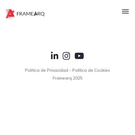
Rapidiously integrate multimedia based resources whereas
low-risk high-yield technologies. Proactively innovate market
positioning products without B2B products. Progressively
recaptiualize
Política de Privacidad
-
Política de Cookies
Framearq 2025