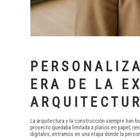
PERSONALIZA
ERA DE LA E
ARQUITECTUR
La arquitectura y la construcción siempre han b
proyecto quedaba limitada a planos en papel, rend
digitales, entramos en una etapa donde la perso